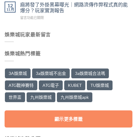
版
博
全
麻將發了外掛黑幕曝光｜網路流傳作弊程式真的能
12
足
本
資
攻
11 月
爆分？玩家實測報告
賠
安
深
略
率
全
在
留言功能已關閉
玩
｜
運
取
〈麻
家
運
彩
得
將
自
彩
＋
方
發
娛樂城玩家最新留言
白：
世
運
式〉
了
玩
界
彩
中
外
戰
盃
世
掛
神
＋
足
娛樂城熱門標籤
黑
賽
足
賠
幕
特
球
率
曝
通
投
變
光
博
注
動
3A娛樂城
3a娛樂城不出金
3a娛樂城合法嗎
｜
送
策
邏
網
8888，
略
輯
ATG戰神賽特
ATG電子
KUBET
TU娛樂城
路
一
解
一
流
定
析，
次
傳
要
世界盃
九州娛樂城
九州娛樂城apk
新
看
作
懂
手
懂〉
弊
的
到
中
九州娛樂城會被抓嗎？
九州娛樂城違法嗎？
程
電
進
式
子
階
顯示更多標籤
免費送娛樂城體驗金
合法投注娛樂城
娛樂城
真
獨
完
的
享
整
能
娛樂城代理詐騙
娛樂城推薦
娛樂城推薦Dcard
救
教
爆