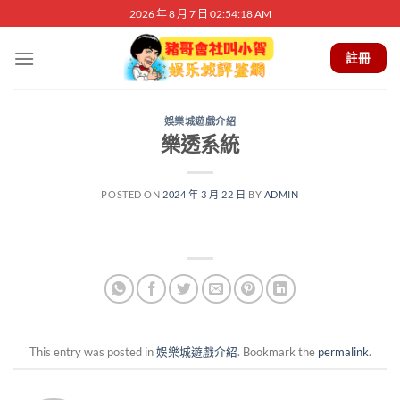
Skip
2026 年 8 月 7 日 02:54:18 AM
to
content
註冊
娛樂城遊戲介紹
樂透系統
POSTED ON
2024 年 3 月 22 日
BY
ADMIN
This entry was posted in
娛樂城遊戲介紹
. Bookmark the
permalink
.