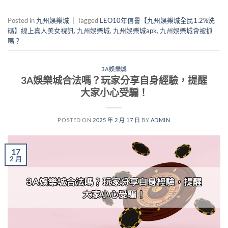
Posted in
九州娛樂城
|
Tagged
LEO10年信譽【九州娛樂城全民1.2%洗
碼】線上真人美女視訊
,
九州娛樂城
,
九州娛樂城apk
,
九州娛樂城會被抓
嗎？
3A娛樂城
3A娛樂城合法嗎？玩家分享自身經驗，提醒
大家小心受騙！
POSTED ON
2025 年 2 月 17 日
BY
ADMIN
17
2 月