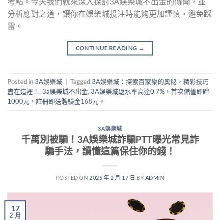
考點。今天我們就來深入探討3A娛樂城不出金的傳聞，並
分析應對之道，讓你在娛樂城投注時能夠更加謹慎，避免踩
雷。
CONTINUE READING
→
Posted in
3A娛樂城
|
Tagged
3A娛樂城：探索百家樂的奧秘，精彩技巧
盡在這裡！
,
3a娛樂城不出金
,
3A娛樂城返水率高達0.7%，首次儲值即贈
1000元，註冊即送體驗金168元。
3A娛樂城
千萬別被騙！3A娛樂城詐騙PTT曝光常見詐
騙手法，讀懂這篇保住你的錢！
POSTED ON
2025 年 2 月 17 日
BY
ADMIN
17
2 月