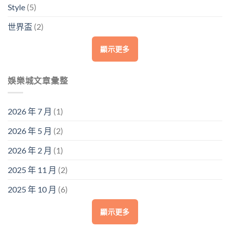
Style
(5)
手機娛樂城推薦
手機娛樂城推薦PTT
歐博娛樂
世界盃
(2)
玩娛樂城會收到傳票嗎？
真人遊戲
線上娛樂城
九州娛樂城
(20)
線上娛樂城換現金
線上娛樂城換現金 九州娛樂城官網
顯示更多
台灣娛樂城合法嗎？
(1)
線上賭場
老虎機
老虎機推薦
老虎機遊戲
娛樂城文章彙整
台灣線上娛樂城首選
(2)
雷神之鎚
雷神之鎚破解
體驗金
娛樂城
(186)
2026 年 7 月
(1)
娛樂城排行
(3)
2026 年 5 月
(2)
娛樂城推薦
(11)
2026 年 2 月
(1)
娛樂城推薦dcard
(7)
2025 年 11 月
(2)
娛樂城詐騙
(6)
2025 年 10 月
(6)
娛樂城遊戲介紹
(30)
2025 年 9 月
(4)
顯示更多
富遊娛樂城
(26)
2025 年 8 月
(4)