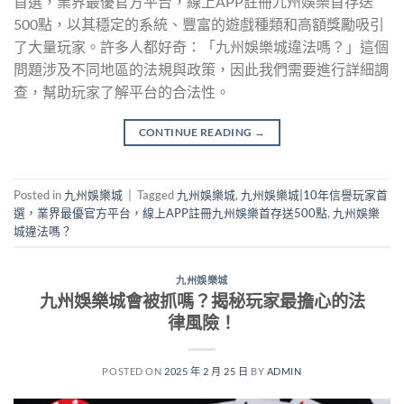
首選，業界最優官方平台，線上APP註冊九州娛樂首存送
500點，以其穩定的系統、豐富的遊戲種類和高額獎勵吸引
了大量玩家。許多人都好奇：「九州娛樂城違法嗎？」這個
問題涉及不同地區的法規與政策，因此我們需要進行詳細調
查，幫助玩家了解平台的合法性。
CONTINUE READING
→
Posted in
九州娛樂城
|
Tagged
九州娛樂城
,
九州娛樂城|10年信譽玩家首
選，業界最優官方平台，線上APP註冊九州娛樂首存送500點
,
九州娛樂
城違法嗎？
九州娛樂城
九州娛樂城會被抓嗎？揭秘玩家最擔心的法
律風險！
POSTED ON
2025 年 2 月 25 日
BY
ADMIN