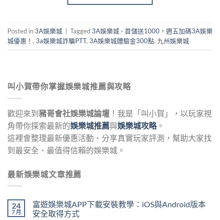
Posted in
3A娛樂城
|
Tagged
3A娛樂城 - 首儲送1000，週五加碼3A娛樂
城優惠！
,
3a娛樂城詐騙PTT
,
3A娛樂城體驗金300點
,
九州娛樂城
叫小賀帶你掌握娛樂城推薦與攻略
歡迎來到
豬哥會社娛樂城論壇
！我是「叫小賀」，以玩家視
角帶你探索最新的
娛樂城推薦
與
娛樂城攻略
。
這裡會整理最新優惠活動、分享真實玩家評測，幫助大家找
到最安全、最值得信賴的娛樂城。
最新娛樂城文章推薦
富遊娛樂城APP下載安裝教學：iOS與Android版本
24
7 月
安全取得方式