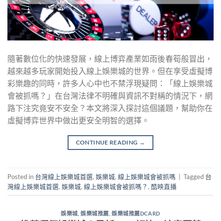
隨著數位化的快速發展，線上博弈產業如雨後春筍般冒出，
越來越多玩家開始投入線上娛樂城的世界。但在享受虛擬博
彩樂趣的同時，許多人心中也不禁浮現疑問：「線上娛樂城
會被抓嗎？」在台灣法律不明確與資訊不對稱的情況下，網
路下注究竟安不安全？本文將深入探討這個議題，幫助你在
虛擬博弈世界中做出更安全明智的選擇。
CONTINUE READING
→
Posted in
台灣線上娛樂城首選
,
娛樂城
,
線上娛樂城會被抓嗎
|
Tagged
台
灣線上娛樂城首選
,
娛樂城
,
線上娛樂城會被抓嗎？
,
酷映直播
娛樂城
,
娛樂城推薦
,
娛樂城推薦DCARD