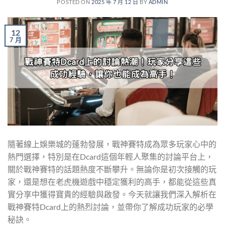
POSTED ON
2025 年 7 月 12 日
BY
ADMIN
12
7 月
隨著線上娛樂城的蓬勃發展，戰神賽特成為眾多玩家心中的
熱門選擇，特別是在Dcard這個年輕人聚集的討論平台上，
關於戰神賽特的話題熱度不斷攀升。無論你是初次接觸的玩
家，還是想在老虎機遊戲中穩定獲利的高手，都能從這些真
實分享中獲得寶貴的經驗與啟發。今天就讓我們深入解析在
戰神賽特Dcard上的熱烈討論，並帶你了解成功玩家的必學
秘訣。