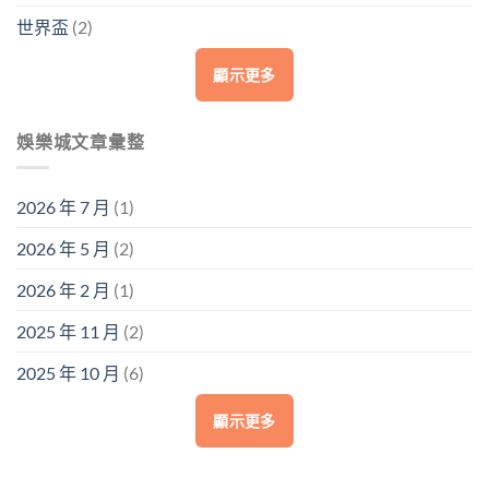
世界盃
(2)
玩娛樂城會收到傳票嗎？
真人遊戲
線上娛樂城
九州娛樂城
(20)
線上娛樂城換現金
線上娛樂城換現金 九州娛樂城官網
顯示更多
台灣娛樂城合法嗎？
(1)
線上賭場
老虎機
老虎機推薦
老虎機遊戲
娛樂城文章彙整
台灣線上娛樂城首選
(2)
雷神之鎚
雷神之鎚破解
體驗金
娛樂城
(186)
2026 年 7 月
(1)
娛樂城排行
(3)
2026 年 5 月
(2)
娛樂城推薦
(11)
2026 年 2 月
(1)
娛樂城推薦dcard
(7)
2025 年 11 月
(2)
娛樂城詐騙
(6)
2025 年 10 月
(6)
娛樂城遊戲介紹
(30)
2025 年 9 月
(4)
顯示更多
富遊娛樂城
(26)
2025 年 8 月
(4)
戰神賽特 通博送8888
(1)