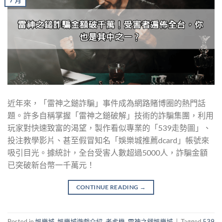
7 月
近年來，「雷神之鎚詐騙」事件成為網路賭博圈的熱門話
題。許多自稱掌握「雷神之鎚破解」技術的詐騙集團，利用
玩家對快速致富的渴望，製作看似專業的「539走勢圖」、
投注教學影片、甚至假冒知名「娛樂城推薦dcard」帳號來
吸引目光。據統計，全台受害人數超過5000人，詐騙金額
已突破新台幣一千萬元！
CONTINUE READING
→
Posted in
娛樂城
,
娛樂城遊戲介紹
,
老虎機
,
雷神之鎚娛樂城
|
Tagged
539