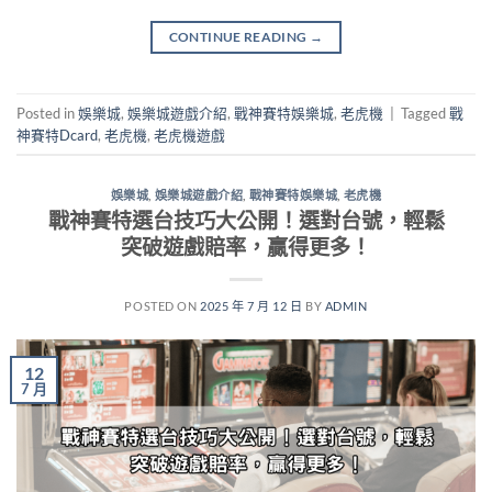
CONTINUE READING
→
Posted in
娛樂城
,
娛樂城遊戲介紹
,
戰神賽特娛樂城
,
老虎機
|
Tagged
戰
神賽特Dcard
,
老虎機
,
老虎機遊戲
娛樂城
,
娛樂城遊戲介紹
,
戰神賽特娛樂城
,
老虎機
戰神賽特選台技巧大公開！選對台號，輕鬆
突破遊戲賠率，贏得更多！
POSTED ON
2025 年 7 月 12 日
BY
ADMIN
12
7 月