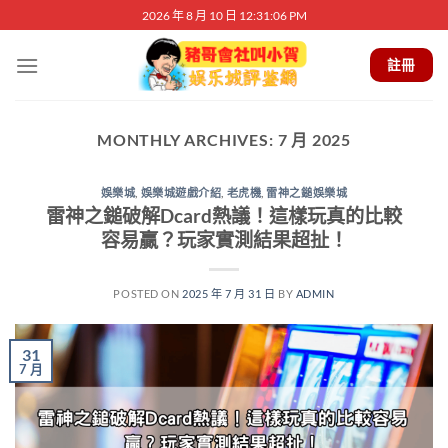
Skip
2026 年 8 月 10 日 12:31:07 PM
to
content
註冊
MONTHLY ARCHIVES:
7 月 2025
娛樂城
,
娛樂城遊戲介紹
,
老虎機
,
雷神之鎚娛樂城
雷神之鎚破解Dcard熱議！這樣玩真的比較
容易贏？玩家實測結果超扯！
POSTED ON
2025 年 7 月 31 日
BY
ADMIN
31
7 月