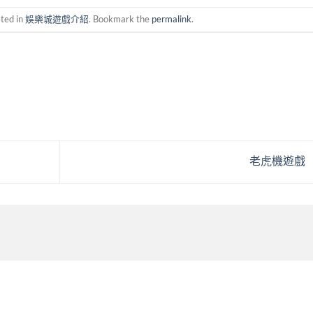
sted in
娛樂城遊戲介紹
. Bookmark the
permalink
.
老虎機遊戲