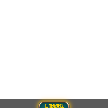
註冊免費送