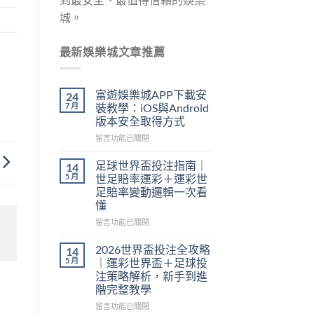
城。
最新娛樂城文章推薦
富遊娛樂城APP下載安
24
7 月
裝教學：iOS與Android
版本安全取得方式
在
留言功能已關閉
〈富
遊
足球世界盃投注指南｜
14
娛
5 月
世足賠率運彩＋運彩世
樂
足賠率變動邏輯一次看
城
懂
APP
下
在
留言功能已關閉
載
〈足
安
球
2026世界盃投注全攻略
14
裝
世
5 月
｜運彩世界盃＋足球投
教
界
注策略解析，新手到進
學：
盃
階完整教學
iOS
投
與
注
在
留言功能已關閉