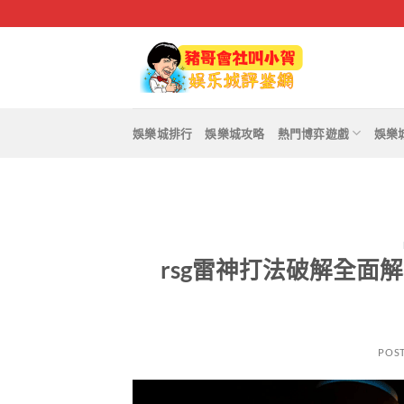
Skip
to
content
娛樂城排行
娛樂城攻略
熱門博弈遊戲
娛樂
rsg雷神打法破解全面
POS