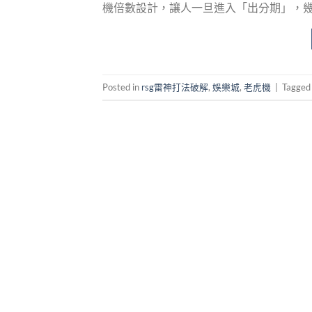
機倍數設計，讓人一旦進入「出分期」，
Posted in
rsg雷神打法破解
,
娛樂城
,
老虎機
|
Tagge