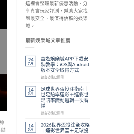
這裡會整理最新優惠活動、分
享真實玩家評測，幫助大家找
到最安全、最值得信賴的娛樂
城。
最新娛樂城文章推薦
富遊娛樂城APP下載安
24
7 月
裝教學：iOS與Android
版本安全取得方式
在
留言功能已關閉
〈富
遊
足球世界盃投注指南｜
14
娛
5 月
世足賠率運彩＋運彩世
樂
足賠率變動邏輯一次看
城
懂
APP
下
在
留言功能已關閉
載
〈足
神
安
球
2026世界盃投注全攻略
14
裝
世
與隨
5 月
｜運彩世界盃＋足球投
教
界