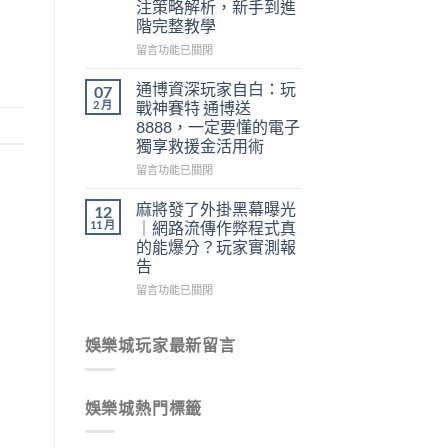
注策略解析，新手到進
學：
盃
階完整教學
iOS
投
與
注
在
留言功能已關閉
Android
指
〈2026
版
南
世
通博資深玩家自白：玩
07
本
｜
界
2 月
戰神賽特 通博送
安
世
盃
8888，一定要懂的電子
全
足
投
獨享救援金活用術
取
賠
注
得
率
全
在
留言功能已關閉
方
運
攻
〈通
式〉
彩
略
博
麻將發了外掛黑幕曝光
12
中
＋
｜
資
11 月
｜網路流傳作弊程式真
運
運
深
的能爆分？玩家實測報
彩
彩
玩
告
世
世
家
足
界
自
在
留言功能已關閉
賠
盃
白：
〈麻
率
＋
玩
將
變
足
戰
發
娛樂城玩家最新留言
動
球
神
了
邏
投
賽
外
輯
注
特
掛
娛樂城熱門標籤
一
策
通
黑
次
略
博
幕
看
解
送
曝