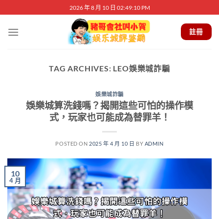
Skip
2026 年 8 月 10 日 02:49:10 PM
to
content
註冊
TAG ARCHIVES:
LEO娛樂城詐騙
娛樂城詐騙
娛樂城算洗錢嗎？揭開這些可怕的操作模
式，玩家也可能成為替罪羊！
POSTED ON
2025 年 4 月 10 日
BY
ADMIN
10
4 月