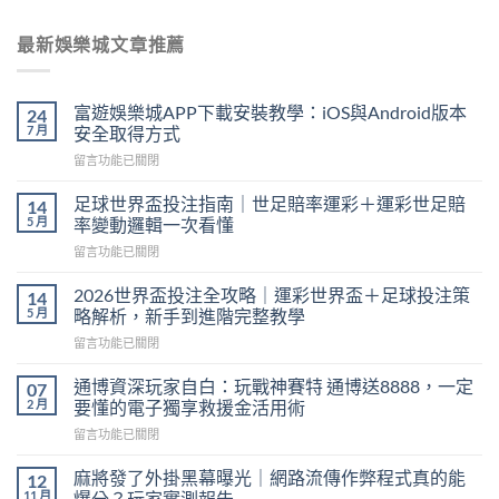
最新娛樂城文章推薦
富遊娛樂城APP下載安裝教學：iOS與Android版本
24
7 月
安全取得方式
在
留言功能已關閉
〈富
遊
足球世界盃投注指南｜世足賠率運彩＋運彩世足賠
14
娛
5 月
率變動邏輯一次看懂
樂
在
留言功能已關閉
城
〈足
APP
球
下
2026世界盃投注全攻略｜運彩世界盃＋足球投注策
14
世
載
5 月
略解析，新手到進階完整教學
界
安
在
留言功能已關閉
盃
裝
〈2026
投
教
世
注
通博資深玩家自白：玩戰神賽特 通博送8888，一定
07
學：
界
指
2 月
要懂的電子獨享救援金活用術
iOS
盃
南
與
在
留言功能已關閉
投
｜
Android
〈通
注
世
版
博
全
麻將發了外掛黑幕曝光｜網路流傳作弊程式真的能
12
足
本
資
攻
11 月
爆分？玩家實測報告
賠