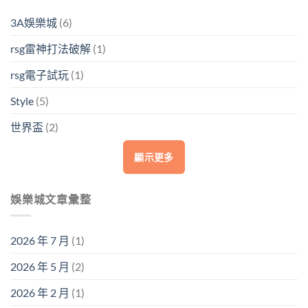
活
家
用
富遊娛樂城dcard
富遊娛樂城會出金嗎
富遊娛樂城詐騙
3A娛樂城
(6)
實
術〉
測
中
rsg雷神打法破解
(1)
報
戰神賽特
戰神賽特外掛
戰神賽特娛樂城
告〉
中
rsg電子試玩
(1)
戰神賽特攻略
戰神賽特攻略Dcard
戰神賽特訊號
Style
(5)
手機娛樂城推薦
手機娛樂城推薦PTT
歐博娛樂
世界盃
(2)
玩娛樂城會收到傳票嗎？
真人遊戲
線上娛樂城
九州娛樂城
(20)
線上娛樂城換現金
線上娛樂城換現金 九州娛樂城官網
顯示更多
台灣娛樂城合法嗎？
(1)
線上賭場
老虎機
老虎機推薦
老虎機遊戲
娛樂城文章彙整
台灣線上娛樂城首選
(2)
雷神之鎚
雷神之鎚破解
體驗金
娛樂城
(186)
2026 年 7 月
(1)
娛樂城排行
(3)
2026 年 5 月
(2)
娛樂城推薦
(11)
2026 年 2 月
(1)