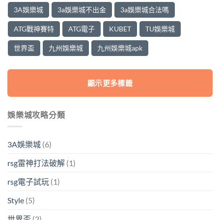
光
博
注
動
3A娛樂城
3a娛樂城不出金
3a娛樂城合法嗎
｜
送
策
邏
網
8888，
略
輯
ATG戰神賽特
ATG電子
KUBET
TU娛樂城
路
一
解
一
流
定
析，
次
傳
要
世界盃
九州娛樂城
九州娛樂城apk
新
看
作
懂
手
懂〉
弊
的
到
中
九州娛樂城會被抓嗎？
九州娛樂城違法嗎？
程
電
進
式
子
階
顯示更多標籤
免費送娛樂城體驗金
合法投注娛樂城
娛樂城
真
獨
完
的
享
整
能
娛樂城代理詐騙
娛樂城推薦
娛樂城推薦Dcard
救
教
爆
援
娛樂城攻略分類
學〉
分？
金
中
娛樂城推薦ptt
娛樂城詐騙
富遊娛樂城
玩
活
家
用
富遊娛樂城dcard
富遊娛樂城會出金嗎
富遊娛樂城詐騙
3A娛樂城
(6)
實
術〉
測
中
rsg雷神打法破解
(1)
報
戰神賽特
戰神賽特外掛
戰神賽特娛樂城
告〉
中
rsg電子試玩
(1)
戰神賽特攻略
戰神賽特攻略Dcard
戰神賽特訊號
Style
(5)
手機娛樂城推薦
手機娛樂城推薦PTT
歐博娛樂
世界盃
(2)