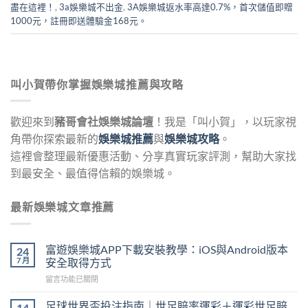
盡在這裡！
,
3a娛樂城不出金
,
3A娛樂城返水率高達0.7%，首次儲值即贈
1000元，註冊即送體驗金168元。
叫小賀帶你掌握娛樂城推薦與攻略
歡迎來到
豬哥會社娛樂城論壇
！我是「叫小賀」，以玩家視
角帶你探索最新的
娛樂城推薦
與
娛樂城攻略
。
這裡會整理最新優惠活動、分享真實玩家評測，幫助大家找
到最安全、最值得信賴的娛樂城。
最新娛樂城文章推薦
富遊娛樂城APP下載安裝教學：iOS與Android版本
24
7 月
安全取得方式
在
留言功能已關閉
〈富
遊
足球世界盃投注指南｜世足賠率運彩＋運彩世足賠
14