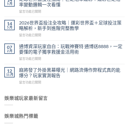
娛
5 月
率變動邏輯一次看懂
樂
在
留言功能已關閉
城
〈足
APP
球
下
2026世界盃投注全攻略｜運彩世界盃＋足球投注策
14
世
載
5 月
略解析，新手到進階完整教學
界
安
在
留言功能已關閉
盃
裝
〈2026
投
教
世
注
通博資深玩家自白：玩戰神賽特 通博送8888，一定
07
學：
界
指
2 月
要懂的電子獨享救援金活用術
iOS
盃
南
與
在
留言功能已關閉
投
｜
Android
〈通
注
世
版
博
全
麻將發了外掛黑幕曝光｜網路流傳作弊程式真的能
12
足
本
資
攻
11 月
爆分？玩家實測報告
賠
安
深
略
率
全
在
留言功能已關閉
玩
｜
運
取
〈麻
家
運
彩
得
將
自
彩
＋
方
發
娛樂城玩家最新留言
白：
世
運
式〉
了
玩
界
彩
中
外
戰
盃
世
掛
神
＋
足
娛樂城熱門標籤
黑
賽
足
賠
幕
特
球
率
曝
通
投
變