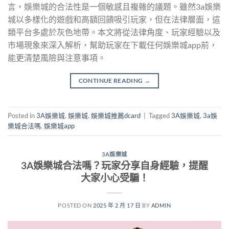
言，娛樂城的合法性是一個敏感且複雜的議題。雖然3a娛樂
城以多樣化的遊戲和高額回饋吸引玩家，但在法律層面，這
類平台多處於灰色地帶。本文將從法律角度、玩家經驗以及
市場現象來深入解析，幫助玩家在下載任何娛樂城app前，
能更清楚風險與注意事項。
CONTINUE READING
→
Posted in
3A娛樂城
,
娛樂城
,
娛樂城推薦dcard
|
Tagged
3A娛樂城
,
3a娛
樂城合法嗎
,
娛樂城app
3A娛樂城
3A娛樂城合法嗎？玩家分享自身經驗，提醒
大家小心受騙！
POSTED ON
2025 年 2 月 17 日
BY
ADMIN