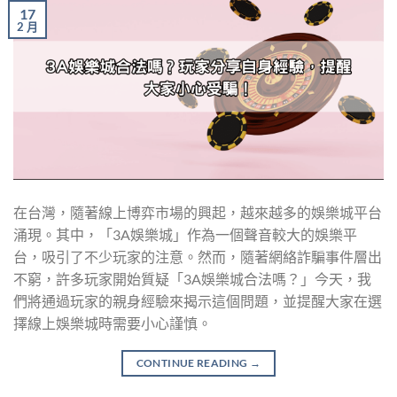
17
2 月
在台灣，隨著線上博弈市場的興起，越來越多的娛樂城平台
涌現。其中，「3A娛樂城」作為一個聲音較大的娛樂平
台，吸引了不少玩家的注意。然而，隨著網絡詐騙事件層出
不窮，許多玩家開始質疑「3A娛樂城合法嗎？」今天，我
們將通過玩家的親身經驗來揭示這個問題，並提醒大家在選
擇線上娛樂城時需要小心謹慎。
CONTINUE READING
→