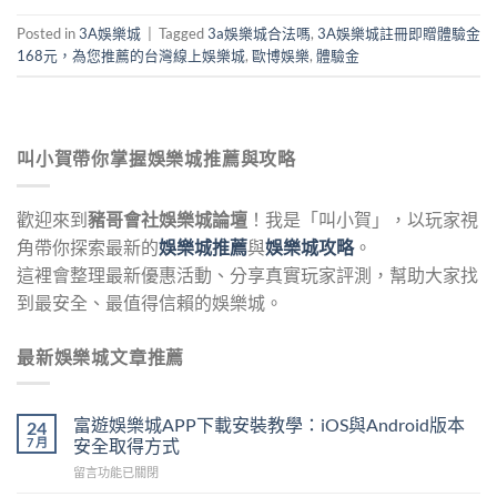
Posted in
3A娛樂城
|
Tagged
3a娛樂城合法嗎
,
3A娛樂城註冊即贈體驗金
168元，為您推薦的台灣線上娛樂城
,
歐博娛樂
,
體驗金
叫小賀帶你掌握娛樂城推薦與攻略
歡迎來到
豬哥會社娛樂城論壇
！我是「叫小賀」，以玩家視
角帶你探索最新的
娛樂城推薦
與
娛樂城攻略
。
這裡會整理最新優惠活動、分享真實玩家評測，幫助大家找
到最安全、最值得信賴的娛樂城。
最新娛樂城文章推薦
富遊娛樂城APP下載安裝教學：iOS與Android版本
24
7 月
安全取得方式
在
留言功能已關閉
〈富