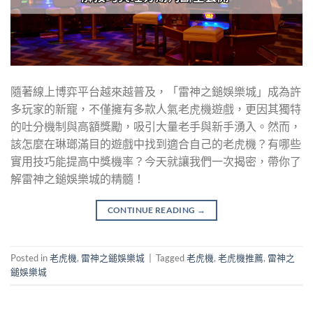
隨著線上博弈平台越來越普及，「雷神之鎚娛樂城」成為許
多玩家的新寵，不僅擁有多款人氣老虎機遊戲，更因其獨特
的吐分機制與高額獎勵，吸引大量老手與新手湧入。然而，
該怎麼在琳瑯滿目的遊戲中找到適合自己的老虎機？有哪些
實用技巧能提高中獎機率？今天就讓我們一次揭密，帶你了
解雷神之鎚娛樂城的精髓！
CONTINUE READING
→
Posted in
老虎機
,
雷神之鎚娛樂城
|
Tagged
老虎機
,
老虎機推薦
,
雷神之
鎚娛樂城