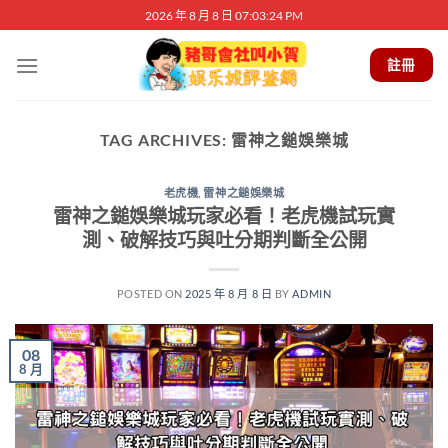
Skip
2026 年 8 月 8 日 07:03:24 PM
to
content
註冊
TAG ARCHIVES:
雷神之鎚娛樂城
老虎機
,
雷神之鎚娛樂城
雷神之鎚娛樂城玩家必看！老虎機試玩實
測、破解技巧與吐分期判斷全公開
POSTED ON
2025 年 8 月 8 日
BY
ADMIN
08
8 月