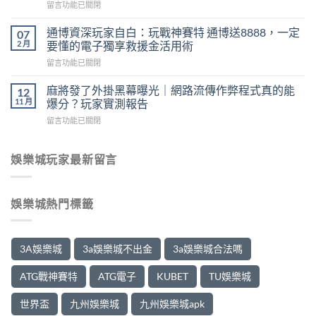
在
留言功能已關閉
盃
裝
〈2026
投
教
世
注
通博資深玩家自白：玩戰神賽特 通博送8888，一定
07
學：
界
指
2 月
要懂的電子獨享救援金活用術
iOS
盃
南
與
在
留言功能已關閉
投
｜
Android
〈通
注
世
版
博
全
麻將發了外掛黑幕曝光｜網路流傳作弊程式真的能
12
足
本
資
攻
11 月
爆分？玩家實測報告
賠
安
深
略
率
全
在
留言功能已關閉
玩
｜
運
取
〈麻
家
運
彩
得
將
自
彩
＋
方
發
娛樂城玩家最新留言
白：
世
運
式〉
了
玩
界
彩
中
外
戰
盃
世
掛
神
＋
足
娛樂城熱門標籤
黑
賽
足
賠
幕
特
球
率
曝
通
投
變
光
博
注
動
3A娛樂城
3a娛樂城不出金
3a娛樂城合法嗎
｜
送
策
邏
網
8888，
略
輯
ATG戰神賽特
ATG電子
KUBET
TU娛樂城
路
一
解
一
流
定
析，
次
傳
要
世界盃
九州娛樂城
九州娛樂城apk
新
看
作
懂
手