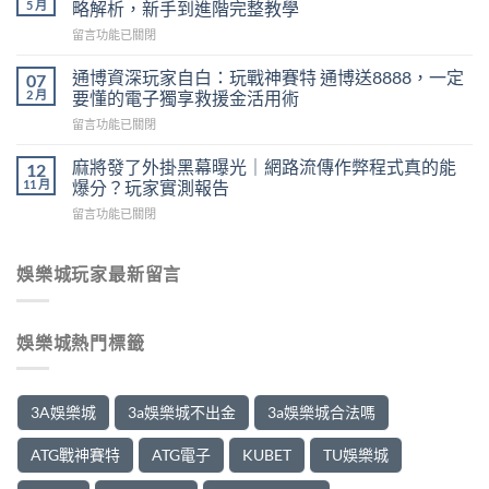
載
5 月
略解析，新手到進階完整教學
界
安
在
留言功能已關閉
盃
裝
〈2026
投
教
世
注
通博資深玩家自白：玩戰神賽特 通博送8888，一定
07
學：
界
指
2 月
要懂的電子獨享救援金活用術
iOS
盃
南
與
在
留言功能已關閉
投
｜
Android
〈通
注
世
版
博
全
麻將發了外掛黑幕曝光｜網路流傳作弊程式真的能
12
足
本
資
攻
11 月
爆分？玩家實測報告
賠
安
深
略
率
全
在
留言功能已關閉
玩
｜
運
取
〈麻
家
運
彩
得
將
自
彩
＋
方
發
娛樂城玩家最新留言
白：
世
運
式〉
了
玩
界
彩
中
外
戰
盃
世
掛
神
＋
足
娛樂城熱門標籤
黑
賽
足
賠
幕
特
球
率
曝
通
投
變
光
博
注
動
3A娛樂城
3a娛樂城不出金
3a娛樂城合法嗎
｜
送
策
邏
網
8888，
略
輯
ATG戰神賽特
ATG電子
KUBET
TU娛樂城
路
一
解
一
流
定
析，
次