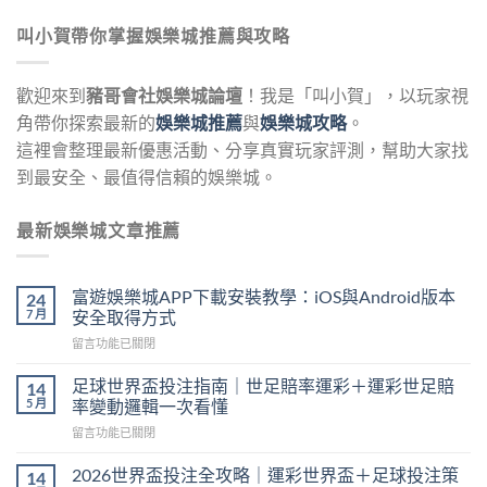
叫小賀帶你掌握娛樂城推薦與攻略
歡迎來到
豬哥會社娛樂城論壇
！我是「叫小賀」，以玩家視
角帶你探索最新的
娛樂城推薦
與
娛樂城攻略
。
這裡會整理最新優惠活動、分享真實玩家評測，幫助大家找
到最安全、最值得信賴的娛樂城。
最新娛樂城文章推薦
富遊娛樂城APP下載安裝教學：iOS與Android版本
24
7 月
安全取得方式
在
留言功能已關閉
〈富
遊
足球世界盃投注指南｜世足賠率運彩＋運彩世足賠
14
娛
5 月
率變動邏輯一次看懂
樂
在
留言功能已關閉
城
〈足
APP
球
下
2026世界盃投注全攻略｜運彩世界盃＋足球投注策
14
世