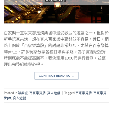
百家樂一直以來都是娛樂城中最受歡迎的遊戲之一，但對於
新手玩家來說，想在真人百家樂中贏錢並不容易。近日，網
路上關於「百家樂算牌」的討論非常熱烈，尤其在百家樂算
牌ptt上，許多玩家分享各種打法與策略。為了實際驗證算
牌到底能不能提高勝率，我決定用1000元進行實測，並整
理出完整紀錄與心得。
CONTINUE READING
→
Posted in
娛樂城
,
百家樂算牌
,
真人遊戲
|
Tagged
百家樂算牌
,
百家樂算
牌ptt
,
真人遊戲