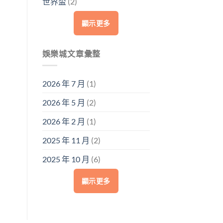
世界盃
(2)
娛樂城代理詐騙
九州娛樂城
(20)
娛樂城推薦
顯示更多
台灣娛樂城合法嗎？
(1)
娛樂城推薦Dcard
娛樂城文章彙整
台灣線上娛樂城首選
(2)
娛樂城推薦ptt
娛樂城詐騙
娛樂城
(186)
富遊娛樂城
2026 年 7 月
(1)
娛樂城排行
(3)
富遊娛樂城dcard
2026 年 5 月
(2)
娛樂城推薦
(11)
富遊娛樂城會出金嗎
2026 年 2 月
(1)
娛樂城推薦dcard
(7)
富遊娛樂城詐騙
戰神賽特
2025 年 11 月
(2)
娛樂城詐騙
(6)
戰神賽特外掛
2025 年 10 月
(6)
娛樂城遊戲介紹
(30)
戰神賽特娛樂城
2025 年 9 月
(4)
顯示更多
富遊娛樂城
(26)
戰神賽特攻略
2025 年 8 月
(4)
戰神賽特 通博送8888
(1)
2025 年 7 月
(9)
戰神賽特攻略Dcard