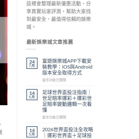
這裡會整理最新優惠活動、分
享真實玩家評測，幫助大家找
到最安全、最值得信賴的娛樂
城。
最新娛樂城文章推薦
富遊娛樂城APP下載安
24
7 月
裝教學：iOS與Android
版本安全取得方式
在
留言功能已關閉
〈富
遊
足球世界盃投注指南｜
14
娛
5 月
世足賠率運彩＋運彩世
樂
足賠率變動邏輯一次看
城
懂
APP
下
在
留言功能已關閉
載
〈足
參
安
球
2026世界盃投注全攻略
14
薦
裝
世
5 月
｜運彩世界盃＋足球投
教
界