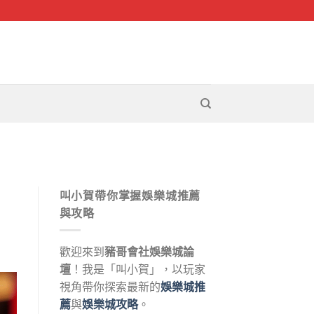
叫小賀帶你掌握娛樂城推薦
與攻略
歡迎來到
豬哥會社娛樂城論
壇
！我是「叫小賀」，以玩家
視角帶你探索最新的
娛樂城推
薦
與
娛樂城攻略
。