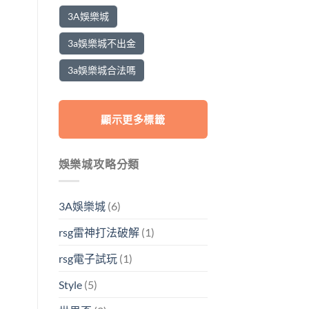
懂〉
析，
8888，
光
3A娛樂城
中
新
一
｜
手
定
網
到
要
3a娛樂城不出金
路
進
懂
流
階
的
傳
3a娛樂城合法嗎
完
電
作
整
子
弊
ATG戰神賽特
ATG電子
教
獨
程
學〉
享
式
顯示更多標籤
KUBET
TU娛樂城
中
救
真
援
的
金
能
世界盃
九州娛樂城
活
爆
娛樂城攻略分類
用
分？
九州娛樂城apk
術〉
玩
中
家
九州娛樂城會被抓嗎？
3A娛樂城
(6)
實
測
rsg雷神打法破解
(1)
報
九州娛樂城違法嗎？
告〉
中
rsg電子試玩
(1)
免費送娛樂城體驗金
Style
(5)
合法投注娛樂城
娛樂城