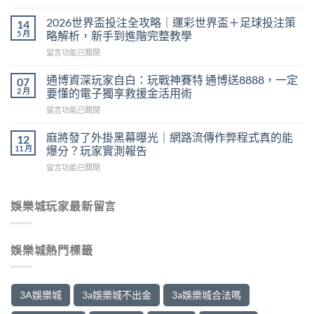
〈足
APP
球
下
2026世界盃投注全攻略｜運彩世界盃＋足球投注策
14
世
載
5 月
略解析，新手到進階完整教學
界
安
在
留言功能已關閉
盃
裝
〈2026
投
教
世
注
通博資深玩家自白：玩戰神賽特 通博送8888，一定
07
學：
界
指
2 月
要懂的電子獨享救援金活用術
iOS
盃
南
與
在
留言功能已關閉
投
｜
Android
〈通
注
世
版
博
全
麻將發了外掛黑幕曝光｜網路流傳作弊程式真的能
12
足
本
資
攻
11 月
爆分？玩家實測報告
賠
安
深
略
率
全
在
留言功能已關閉
玩
｜
運
取
〈麻
家
運
彩
得
將
自
彩
＋
方
發
娛樂城玩家最新留言
白：
世
運
式〉
了
玩
界
彩
中
外
戰
盃
世
掛
神
＋
足
娛樂城熱門標籤
黑
賽
足
賠
幕
特
球
率
曝
通
投
變
光
博
注
動
3A娛樂城
3a娛樂城不出金
3a娛樂城合法嗎
｜
送
策
邏
網
8888，
略