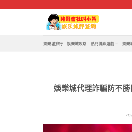
Skip
to
content
娛樂城排行
娛樂城攻略
熱門博弈遊戲
娛樂
娛樂城代理詐騙防不勝
PO