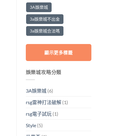
懂〉
析，
8888，
光
3A娛樂城
中
新
一
｜
手
定
網
到
要
3a娛樂城不出金
路
進
懂
流
階
的
傳
3a娛樂城合法嗎
完
電
作
整
子
弊
ATG戰神賽特
ATG電子
教
獨
程
學〉
享
式
顯示更多標籤
KUBET
TU娛樂城
中
救
真
援
的
金
能
世界盃
九州娛樂城
活
爆
娛樂城攻略分類
用
分？
九州娛樂城apk
術〉
玩
中
家
九州娛樂城會被抓嗎？
3A娛樂城
(6)
實
測
rsg雷神打法破解
(1)
報
九州娛樂城違法嗎？
告〉
中
rsg電子試玩
(1)
免費送娛樂城體驗金
Style
(5)
合法投注娛樂城
娛樂城