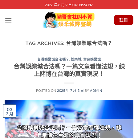
Skip
2026 年 8 月 9 日 04:08:24 PM
to
content
註冊
TAG ARCHIVES:
台灣娛樂城合法嗎？
台灣娛樂城合法嗎？
,
娛樂城
,
富遊娛樂城
台灣娛樂城合法嗎？一篇文章看懂法規，線
上賭博在台灣的真實現況！
POSTED ON
2025 年 7 月 3 日
BY
ADMIN
03
7 月