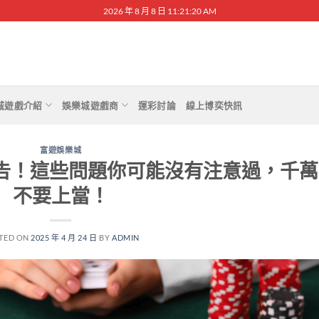
2026 年 8 月 8 日 11:21:21 AM
城遊戲介紹
娛樂城遊戲商
運彩討論
線上博奕快訊
富遊娛樂城
警告！這些問題你可能沒有注意過，千萬
不要上當！
TED ON
2025 年 4 月 24 日
BY
ADMIN