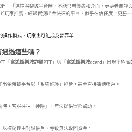
我們：「選擇娛樂城平台時，不能只看優惠和介面，更要看風評
老玩家推薦、經過實測出金快速的平台，似乎在信任度上更勝一
的操作模式，玩家也可能成為替罪羊！
有遇過這些嗎？
項在「
富遊娛樂城詐騙PTT
」與「
富遊娛樂城dcard
」出現率極高
在出金時被平台以「系統維護」拖延，甚至直接凍結帳戶。
助時，客服往往「神隱」，無法提供實際幫助。
，以模糊理由封鎖帳戶，導致無法取回資金。