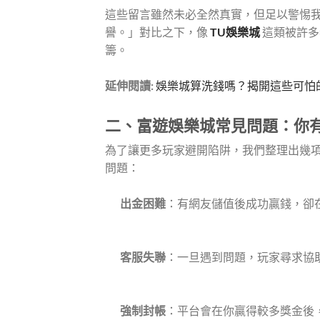
這些留言雖然未必全然真實，但足以警惕
譽。」對比之下，像
TU娛樂城
這類被許多
籌。
延伸閱讀
:
娛樂城算洗錢嗎？揭開這些可怕
二、
富遊娛樂城常見問題：你
為了讓更多玩家避開陷阱，我們整理出幾
問題：
出金困難
：有網友儲值後成功贏錢，卻
客服失聯
：一旦遇到問題，玩家尋求協
強制封帳
：平台會在你贏得較多獎金後