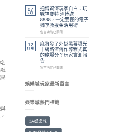
Android
指
〈2026
版
南
世
通博資深玩家自白：玩
07
本
｜
界
2 月
戰神賽特 通博送
安
世
盃
8888，一定要懂的電子
全
足
投
獨享救援金活用術
取
賠
注
得
率
全
在
留言功能已關閉
方
運
攻
〈通
式〉
彩
略
博
麻將發了外掛黑幕曝光
12
中
＋
｜
資
11 月
｜網路流傳作弊程式真
運
運
深
的能爆分？玩家實測報
彩
彩
玩
告
世
的名
世
家
足
界
自
在
留言功能已關閉
帳號
賠
盃
白：
〈麻
城是
率
＋
玩
將
變
足
戰
發
娛樂城玩家最新留言
動
球
神
了
邏
投
賽
外
輯
注
特
掛
娛樂城熱門標籤
一
策
通
黑
次
略
博
幕
戲與
看
解
送
曝
歷，
懂〉
析，
8888，
光
3A娛樂城
中
新
一
｜
手
定
網
到
要