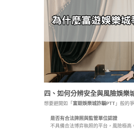
四、
如何分辨安全與風險娛樂
想要避開如「
富遊娛樂城詐騙PTT
」般的
是否有合法牌照與監管單位認證
不具備合法博弈執照的平台，風險極高