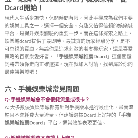
Dcard開始！
現代人生活步調快，休閒時間有限，因此手機成為我們主要
的娛樂工具之一。選擇一個安全、有趣又值得信賴的娛樂城
平台，是提升娛樂體驗的重要一步。而在這條探索之路上，
娛樂城dcard
提供了最即時、最誠實的玩家經驗分享，是不
可忽視的寶庫。無論你是追求刺激的老虎機玩家，還是喜愛
策略的百家樂愛好者，「
手機娛樂城推薦Dcard
」這個關鍵
詞將帶領你走向正確選擇。現在就加入討論，找到屬於你的
最佳娛樂城吧！
六、
手機娛樂城常見問題
Q: 手機娛樂城會不會很耗流量或很卡？
A: 大多數優質娛樂城都有針對手機版本進行最佳化，畫面流
暢且不會耗費大量流量。但建議選擇Dcard上好評的「
手機
娛樂城推薦Dcard
」平台，通常效能表現更佳。
Q: 娛樂城遊戲會不會讓人上癮？