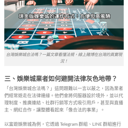
台灣娛樂城合法嗎？一篇文章看懂法規，線上賭博在台灣的真實現
況！
三、
娛樂城業者如何避開法律灰色地帶？
「台灣娛樂城合法嗎？」這問題難以一言以蔽之，因為業者
們經常遊走在法律邊緣。他們會將伺服器設於境外，並以代
理制度、推廣連結、社群行銷等方式吸引用戶，甚至與直播
主、網紅合作，讓整體看起來「像合法的事業」。
以富遊娛樂城為例，它透過 Telegram 群組、LINE 群組進行