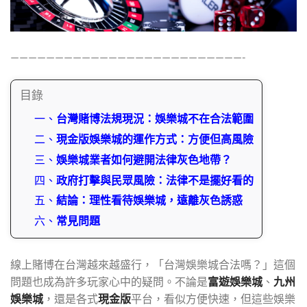
——————————————————————————-
目錄
一、
台灣賭博法規現況：娛樂城不在合法範圍
二、
現金版娛樂城的運作方式：方便但高風險
三、
娛樂城業者如何避開法律灰色地帶？
四、
政府打擊與民眾風險：法律不是擺好看的
五、
結論：理性看待娛樂城，遠離灰色誘惑
六、
常見問題
線上賭博在台灣越來越盛行，「台灣娛樂城合法嗎？」這個
問題也成為許多玩家心中的疑問。不論是
富遊娛樂城
、
九州
娛樂城
，還是各式
現金版
平台，看似方便快速，但這些娛樂