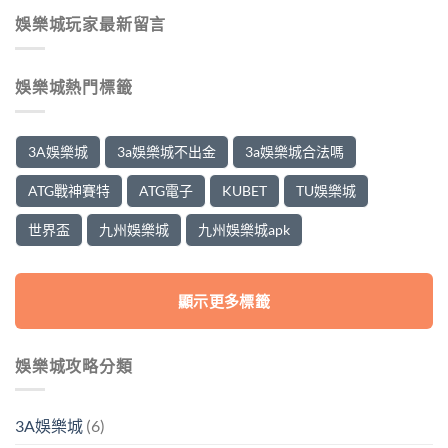
將
自
彩
＋
方
發
娛樂城玩家最新留言
白：
世
運
式〉
了
玩
界
彩
中
外
戰
盃
世
掛
神
＋
足
娛樂城熱門標籤
黑
賽
足
賠
幕
特
球
率
曝
通
投
變
光
博
注
動
3A娛樂城
3a娛樂城不出金
3a娛樂城合法嗎
｜
送
策
邏
網
8888，
略
輯
ATG戰神賽特
ATG電子
KUBET
TU娛樂城
路
一
解
一
流
定
析，
次
傳
要
世界盃
九州娛樂城
九州娛樂城apk
新
看
作
懂
手
懂〉
弊
的
到
中
九州娛樂城會被抓嗎？
九州娛樂城違法嗎？
程
電
進
式
子
階
顯示更多標籤
免費送娛樂城體驗金
合法投注娛樂城
娛樂城
真
獨
完
的
享
整
能
娛樂城代理詐騙
娛樂城推薦
娛樂城推薦Dcard
救
教
爆
援
娛樂城攻略分類
學〉
分？
金
中
娛樂城推薦ptt
娛樂城詐騙
富遊娛樂城
玩
活
家
用
富遊娛樂城dcard
富遊娛樂城會出金嗎
富遊娛樂城詐騙
3A娛樂城
(6)
實
術〉
測
中