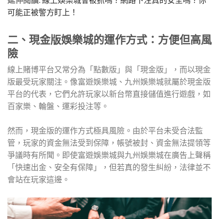
可能正被警方盯上！
二、
現金版娛樂城的運作方式：方便但高風
險
線上賭博平台又常分為「點數版」與「現金版」，而以現金
版最受玩家關注。像富遊娛樂城、九州娛樂城就屬於現金版
平台的代表，它們允許玩家以新台幣直接儲值進行遊戲，如
百家樂、輪盤、運彩投注等。
然而，現金版的運作方式極具風險。由於平台未受合法監
管，玩家的資金無法受到保障，帳號被封、資金無法提領等
爭議時有所聞。即使富遊娛樂城與九州娛樂城在廣告上聲稱
「快速出金、安全有保障」，但若真的發生糾紛，法律並不
會站在玩家這邊。