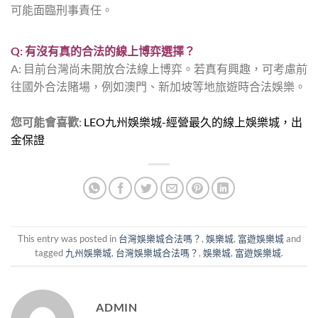
可能面臨刑事責任。
Q: 有沒有真的合法的線上博弈選擇？
A: 目前台灣尚未開放合法線上博弈。若真有興趣，可考慮前
往國外合法賭場，例如澳門、新加坡等地旅遊時合法娛樂。
您可能會喜歡:
LEO九州娛樂城-經營最久的線上娛樂城，出
金保證
This entry was posted in
台灣娛樂城合法嗎？
,
娛樂城
,
富遊娛樂城
and
tagged
九州娛樂城
,
台灣娛樂城合法嗎？
,
娛樂城
,
富遊娛樂城
.
ADMIN