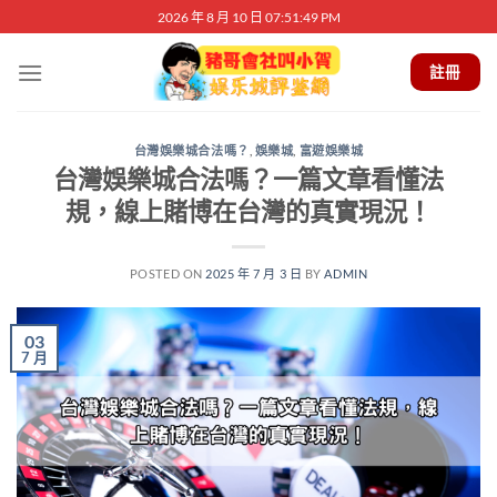
Skip
2026 年 8 月 10 日 07:51:49 PM
to
content
註冊
台灣娛樂城合法嗎？
,
娛樂城
,
富遊娛樂城
台灣娛樂城合法嗎？一篇文章看懂法
規，線上賭博在台灣的真實現況！
POSTED ON
2025 年 7 月 3 日
BY
ADMIN
03
7 月