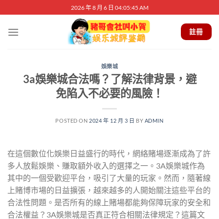
Skip
2026 年 8 月 6 日 04:05:45 AM
to
content
註冊
娛樂城
3a娛樂城合法嗎？了解法律背景，避
免陷入不必要的風險！
POSTED ON
2024 年 12 月 3 日
BY
ADMIN
在這個數位化娛樂日益盛行的時代，網絡賭場逐漸成為了許
多人放鬆娛樂、賺取額外收入的選擇之一。3A娛樂城作為
其中的一個受歡迎平台，吸引了大量的玩家。然而，隨著線
上賭博市場的日益擴張，越來越多的人開始關注這些平台的
合法性問題。是否所有的線上賭場都能夠保障玩家的安全和
合法權益？3A娛樂城是否真正符合相關法律規定？這篇文