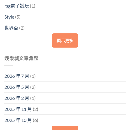
中
rsg電子試玩
(1)
戰神賽特攻略
戰神賽特攻略Dcard
戰神賽特訊號
Style
(5)
手機娛樂城推薦
手機娛樂城推薦PTT
歐博娛樂
世界盃
(2)
玩娛樂城會收到傳票嗎？
真人遊戲
線上娛樂城
九州娛樂城
(20)
線上娛樂城換現金
線上娛樂城換現金 九州娛樂城官網
顯示更多
台灣娛樂城合法嗎？
(1)
線上賭場
老虎機
老虎機推薦
老虎機遊戲
娛樂城文章彙整
台灣線上娛樂城首選
(2)
雷神之鎚
雷神之鎚破解
體驗金
娛樂城
(186)
2026 年 7 月
(1)
娛樂城排行
(3)
2026 年 5 月
(2)
娛樂城推薦
(11)
2026 年 2 月
(1)
娛樂城推薦dcard
(7)
2025 年 11 月
(2)
娛樂城詐騙
(6)
2025 年 10 月
(6)
娛樂城遊戲介紹
(30)