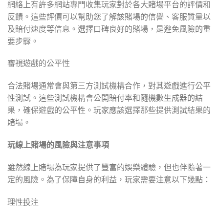
網絡上有許多網站專門收集玩家對於各大賭場平台的評價和
反饋。這些評價可以幫助您了解該賭場的信譽、客服質量以
及賠付速度等信息。選擇口碑良好的賭場，是避免風險的重
要步驟。
審視遊戲的公平性
合法賭場通常會與第三方測試機構合作，對其遊戲進行公平
性測試。這些測試機構會公開賠付率和隨機數生成器的結
果，確保遊戲的公平性。玩家應該選擇那些提供測試結果的
賭場。
玩線上賭場的風險與注意事項
雖然線上賭場為玩家提供了豐富的娛樂體驗，但也伴隨著一
定的風險。為了保障自身的利益，玩家需要注意以下幾點：
理性投注