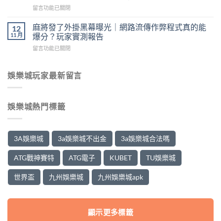
盃
南
與
在
留言功能已關閉
投
｜
Android
〈通
注
世
版
博
全
麻將發了外掛黑幕曝光｜網路流傳作弊程式真的能
12
足
本
資
攻
11 月
爆分？玩家實測報告
賠
安
深
略
率
全
在
留言功能已關閉
玩
｜
運
取
〈麻
家
運
彩
得
將
自
彩
＋
方
發
娛樂城玩家最新留言
白：
世
運
式〉
了
玩
界
彩
中
外
戰
盃
世
掛
神
＋
足
娛樂城熱門標籤
黑
賽
足
賠
幕
特
球
率
曝
通
投
變
光
博
注
動
3A娛樂城
3a娛樂城不出金
3a娛樂城合法嗎
｜
送
策
邏
網
8888，
略
輯
ATG戰神賽特
ATG電子
KUBET
TU娛樂城
路
一
解
一
流
定
析，
次
傳
要
世界盃
九州娛樂城
九州娛樂城apk
新
看
作
懂
手
懂〉
弊
的
到
中
九州娛樂城會被抓嗎？
九州娛樂城違法嗎？
程
電
進
式
子
階
顯示更多標籤
免費送娛樂城體驗金
合法投注娛樂城
娛樂城
真
獨
完