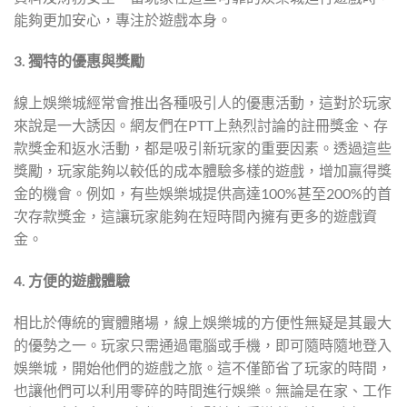
能夠更加安心，專注於遊戲本身。
3. 獨特的優惠與獎勵
線上娛樂城經常會推出各種吸引人的優惠活動，這對於玩家
來說是一大誘因。網友們在PTT上熱烈討論的註冊獎金、存
款獎金和返水活動，都是吸引新玩家的重要因素。透過這些
獎勵，玩家能夠以較低的成本體驗多樣的遊戲，增加贏得獎
金的機會。例如，有些娛樂城提供高達100%甚至200%的首
次存款獎金，這讓玩家能夠在短時間內擁有更多的遊戲資
金。
4. 方便的遊戲體驗
相比於傳統的實體賭場，線上娛樂城的方便性無疑是其最大
的優勢之一。玩家只需通過電腦或手機，即可隨時隨地登入
娛樂城，開始他們的遊戲之旅。這不僅節省了玩家的時間，
也讓他們可以利用零碎的時間進行娛樂。無論是在家、工作