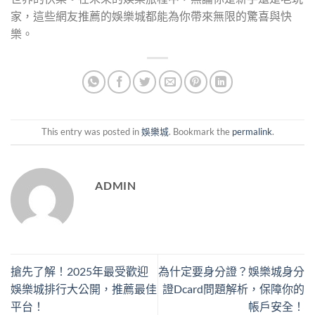
家，這些網友推薦的娛樂城都能為你帶來無限的驚喜與快
樂。
This entry was posted in
娛樂城
. Bookmark the
permalink
.
ADMIN
搶先了解！2025年最受歡迎
為什定要身分證？娛樂城身分
娛樂城排行大公開，推薦最佳
證Dcard問題解析，保障你的
平台！
帳戶安全！