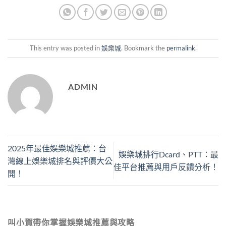
This entry was posted in
娛樂城
. Bookmark the
permalink
.
ADMIN
2025年最佳娛樂城推薦：台
娛樂城排行Dcard、PTT：最
灣線上娛樂城排名與評價大公
佳平台推薦與用戶反饋分析！
開！
叫小賀帶你掌握娛樂城推薦與攻略