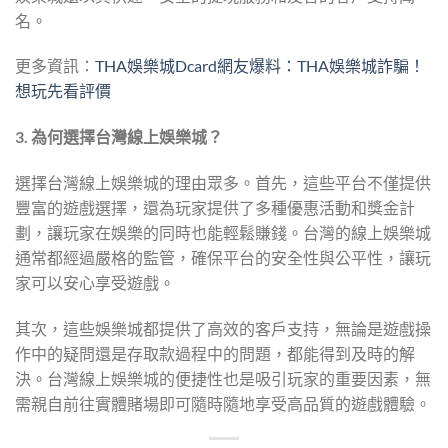
名。
更多資訊：
THA娛樂城Dcard網友爆料：THA娛樂城詐騙！
想玩先看評價
3. 為何選擇台灣線上娛樂城？
選擇台灣線上娛樂城的理由眾多。首先，這些平台不僅提供
豐富的遊戲選擇，還為玩家提供了多種優惠活動和獎金計
劃，讓玩家在娛樂的同時也能輕鬆賺錢。台灣的線上娛樂城
通常都經過嚴格的監管，確保平台的安全性與公平性，讓玩
家可以安心享受遊戲。
其次，這些娛樂城都提供了高效的客戶支持，無論是遊戲操
作中的疑問還是存取款過程中的問題，都能得到及時的解
決。台灣線上娛樂城的便捷性也是吸引玩家的重要因素，無
需親自前往實體賭場即可隨時隨地享受高品質的遊戲體驗。