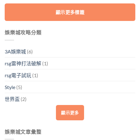
到
中
九州娛樂城會被抓嗎？
九州娛樂城違法嗎？
程
電
進
式
子
階
顯示更多標籤
免費送娛樂城體驗金
合法投注娛樂城
娛樂城
真
獨
完
的
享
整
能
娛樂城代理詐騙
娛樂城推薦
娛樂城推薦Dcard
救
教
爆
援
娛樂城攻略分類
學〉
分？
金
中
娛樂城推薦ptt
娛樂城詐騙
富遊娛樂城
玩
活
家
用
富遊娛樂城dcard
富遊娛樂城會出金嗎
富遊娛樂城詐騙
3A娛樂城
(6)
實
術〉
測
中
rsg雷神打法破解
(1)
報
戰神賽特
戰神賽特外掛
戰神賽特娛樂城
告〉
中
rsg電子試玩
(1)
戰神賽特攻略
戰神賽特攻略Dcard
戰神賽特訊號
Style
(5)
手機娛樂城推薦
手機娛樂城推薦PTT
歐博娛樂
世界盃
(2)
玩娛樂城會收到傳票嗎？
真人遊戲
線上娛樂城
九州娛樂城
(20)
線上娛樂城換現金
線上娛樂城換現金 九州娛樂城官網
顯示更多
台灣娛樂城合法嗎？
(1)
線上賭場
老虎機
老虎機推薦
老虎機遊戲
娛樂城文章彙整
台灣線上娛樂城首選
(2)
雷神之鎚
雷神之鎚破解
體驗金