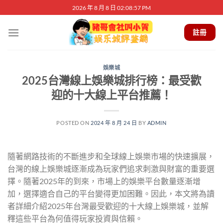
Skip
2026 年 8 月 8 日 02:08:58 PM
to
content
註冊
娛樂城
2025台灣線上娛樂城排行榜：最受歡
迎的十大線上平台推薦！
POSTED ON
2024 年 8 月 24 日
BY
ADMIN
隨著網路技術的不斷進步和全球線上娛樂市場的快速擴展，
台灣的線上娛樂城逐漸成為玩家們追求刺激與財富的重要選
擇。隨著2025年的到來，市場上的娛樂平台數量逐漸增
加，選擇適合自己的平台變得更加困難。因此，本文將為讀
者詳細介紹2025年台灣最受歡迎的十大線上娛樂城，並解
釋這些平台為何值得玩家投資與信賴。