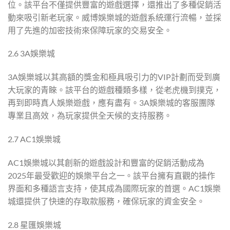
位。該平台不僅提供豐富的遊戲選擇，還推出了多種促銷活
動來吸引新老玩家。威博娛樂城的遊戲系統運行流暢，並採
用了先進的加密技術來保障玩家的交易安全。
2.6 3A娛樂城
3A娛樂城以其高額的獎金和極具吸引力的VIP計劃而受到廣
大玩家的青睞。該平台的遊戲種類多樣，從老虎機到撲克，
再到即時真人娛樂遊戲，應有盡有。3A娛樂城的客服團隊
專業且高效，為玩家提供全天候的支持服務。
2.7 AC1娛樂城
AC1娛樂城以其創新的遊戲設計和豐富的促銷活動成為
2025年最受歡迎的娛樂平台之一。該平台擁有直觀的操作
界面和多種語言支持，使其成為國際玩家的首選。AC1娛樂
城還提供了快速的存取款服務，確保玩家的資金安全。
2.8 星匯娛樂城