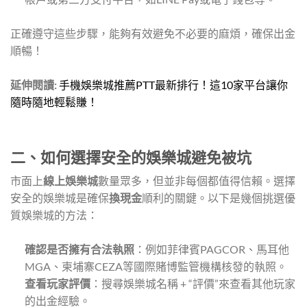
正確遵守這些步驟，能夠有效避免不必要的麻煩，確保出金
順暢！
延伸閱讀
:
手機娛樂城推薦PTT最新排行！這10家平台讓你
隨時隨地輕鬆賺！
二、
如何選擇安全的娛樂城避免被坑
市面上
線上娛樂城
數量眾多，但並非每個都值得信賴。選擇
安全的娛樂城是確保
換現金
順利的關鍵。以下是幾個挑選優
質娛樂城的方法：
確認是否擁有合法執照
：例如菲律賓PAGCOR、馬耳他
MGA、柬埔寨CEZA等國際賭博監管機構核發的執照。
查看玩家評價
：搜尋娛樂城名稱 + “評價”來查看其他玩家
的出金經驗。