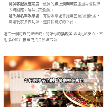
測試客服反應速度
：優質的
線上娛樂城
客服通常會提供
即時回應，解決提款疑難。
避免黑名單娛樂城
：有些娛樂城會拖延甚至拒絕出金，
建議玩家多做功課，選擇信譽好的平台。
選擇一個可靠的娛樂城，能讓你的
換現金
過程更加安心，不
用擔心帳戶被鎖或資金無法提領！