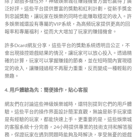
除了遊戲多樣性外，神級娛樂城在賺錢機會方面也贏得了廣
泛好評。這些平台提供豐富的獎勳和紅利計劃，從新手獎金
到忠誠獎勳，讓玩家在娛樂的同時也能賺取穩定的收入。許
多娛樂城還設有專屬的VIP系統，為高頻玩家提供更高的回
報率和專屬福利，從而大大增加了玩家的賺錢機會。
許多Dcard網友分享，這些平台的獎勳系統透明且公正，不
會出現操控遊戲結果的情況，讓玩家可以放心投入。透過精
確的計算，玩家可以掌握賺錢的節奏，並在短時間內實現穩
定的收入，讓賺錢過程不再壓力重重，反而變成一種輕鬆的
樂趣。
4. 用戶體驗為先：簡便操作，貼心客服
網友們在討論這些神級娛樂城時，還特別提到它們的用戶體
驗。這些平台的操作界面設計簡潔直觀，無論是新手玩家還
是有經驗的玩家，都能快速上手。更重要的是，這些娛樂城
的客服系統十分完善，24小時提供專業的技術支持和解答服
務，保證玩家在遇到問題時能夠及時解決，享受無憂的遊戲