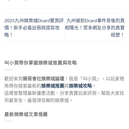
2025九州娛樂城Dcard實測評
九州被抓Dcard事件背後的真
價！新手必看註冊與提款攻
相曝光！眾多網友分享的真實
略！
經歷！
叫小賀帶你掌握娛樂城推薦與攻略
歡迎來到
豬哥會社娛樂城論壇
！我是「叫小賀」，以玩家視
角帶你探索最新的
娛樂城推薦
與
娛樂城攻略
。
這裡會整理最新優惠活動、分享真實玩家評測，幫助大家找
到最安全、最值得信賴的娛樂城。
最新娛樂城文章推薦