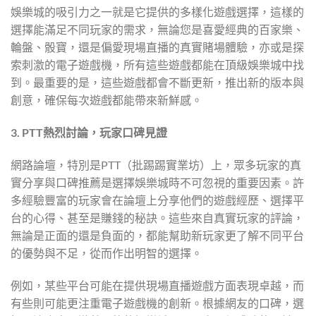
娛樂城的吸引力之一就是它提供的多樣化遊戲選擇，這樣的
選擇能滿足不同玩家的需求，無論您是喜愛經典的百家樂、
輪盤、骰寶，還是偏愛現場直播的真實賭場體驗，亦或是探
索刺激的電子遊戲機，所有這些遊戲都能在頂級娛樂城中找
到。最重要的是，這些遊戲都會不斷更新，推出新的版本與
創意，確保每次遊戲都能帶來新鮮感。
3. PTT熱烈討論，玩家口碑見證
網路論壇，特別是PTT（批踢踢實業坊）上，眾多玩家的真
實分享與口碑推薦是選擇娛樂城時不可忽視的重要因素。許
多經驗豐富的玩家會在論壇上分享他們的遊戲經歷、選擇平
台的心得、甚至是賺錢的秘訣。這些來自真實玩家的評論，
無論是正面的還是負面的，都能幫助新玩家更了解不同平台
的優勢與不足，從而作出明智的選擇。
例如，某些平台可能在提供現場直播遊戲方面表現卓越，而
有些則可能更注重電子遊戲機的創新。根據網友的口碑，選