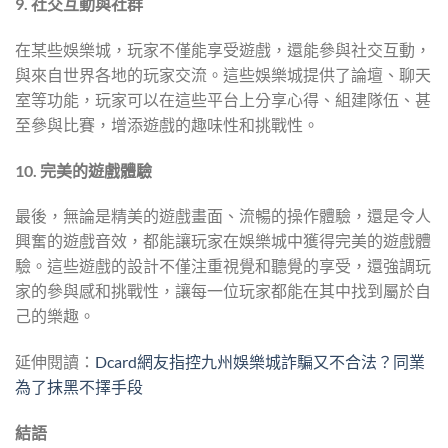
9. 社交互動與社群
在某些娛樂城，玩家不僅能享受遊戲，還能參與社交互動，
與來自世界各地的玩家交流。這些娛樂城提供了論壇、聊天
室等功能，玩家可以在這些平台上分享心得、組建隊伍、甚
至參與比賽，增添遊戲的趣味性和挑戰性。
10. 完美的遊戲體驗
最後，無論是精美的遊戲畫面、流暢的操作體驗，還是令人
興奮的遊戲音效，都能讓玩家在娛樂城中獲得完美的遊戲體
驗。這些遊戲的設計不僅注重視覺和聽覺的享受，還強調玩
家的參與感和挑戰性，讓每一位玩家都能在其中找到屬於自
己的樂趣。
延伸閱讀：
Dcard網友指控九州娛樂城詐騙又不合法？同業
為了抹黑不擇手段
結語