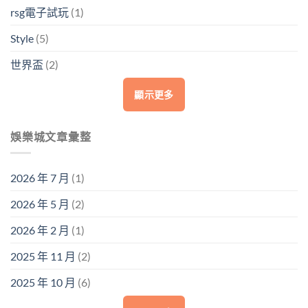
中
rsg電子試玩
(1)
戰神賽特攻略
戰神賽特攻略Dcard
戰神賽特訊號
Style
(5)
手機娛樂城推薦
手機娛樂城推薦PTT
歐博娛樂
世界盃
(2)
玩娛樂城會收到傳票嗎？
真人遊戲
線上娛樂城
九州娛樂城
(20)
線上娛樂城換現金
線上娛樂城換現金 九州娛樂城官網
顯示更多
台灣娛樂城合法嗎？
(1)
線上賭場
老虎機
老虎機推薦
老虎機遊戲
娛樂城文章彙整
台灣線上娛樂城首選
(2)
雷神之鎚
雷神之鎚破解
體驗金
娛樂城
(186)
2026 年 7 月
(1)
娛樂城排行
(3)
2026 年 5 月
(2)
娛樂城推薦
(11)
2026 年 2 月
(1)
娛樂城推薦dcard
(7)
2025 年 11 月
(2)
娛樂城詐騙
(6)
2025 年 10 月
(6)
娛樂城遊戲介紹
(30)