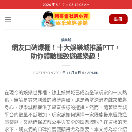
Skip
2026 年 8 月 7 日 03:12:07 AM
to
content
註冊
娛樂城
網友口碑爆棚！十大娛樂城推薦PTT，
助你體驗極致遊戲樂趣！
POSTED ON
2024 年 11 月 8 日
BY
ADMIN
在現今的娛樂世界裡，線上娛樂城已成為全球玩家的一大熱
點。無論是尋求刺激的賭博經驗，還是希望透過遊戲來放鬆
身心，娛樂城都提供了豐富多樣的選擇。然而，隨著娛樂城
平台的數量不斷增加，玩家該如何選擇一家既能帶來極致遊
戲樂趣，又能確保遊戲公平與安全的娛樂城呢？在這樣的需
求下，網友們的口碑推薦便顯得尤為重要。本文將為您介紹