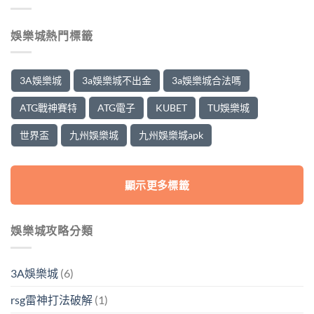
玩
界
彩
中
外
戰
盃
世
掛
神
＋
足
娛樂城熱門標籤
黑
賽
足
賠
幕
特
球
率
曝
通
投
變
光
博
注
動
3A娛樂城
3a娛樂城不出金
3a娛樂城合法嗎
｜
送
策
邏
網
8888，
略
輯
ATG戰神賽特
ATG電子
KUBET
TU娛樂城
路
一
解
一
流
定
析，
次
傳
要
世界盃
九州娛樂城
九州娛樂城apk
新
看
作
懂
手
懂〉
弊
的
到
中
九州娛樂城會被抓嗎？
九州娛樂城違法嗎？
程
電
進
式
子
階
顯示更多標籤
免費送娛樂城體驗金
合法投注娛樂城
娛樂城
真
獨
完
的
享
整
能
娛樂城代理詐騙
娛樂城推薦
娛樂城推薦Dcard
救
教
爆
援
娛樂城攻略分類
學〉
分？
金
中
娛樂城推薦ptt
娛樂城詐騙
富遊娛樂城
玩
活
家
用
富遊娛樂城dcard
富遊娛樂城會出金嗎
富遊娛樂城詐騙
3A娛樂城
(6)
實
術〉
測
中
rsg雷神打法破解
(1)
報
戰神賽特
戰神賽特外掛
戰神賽特娛樂城
告〉