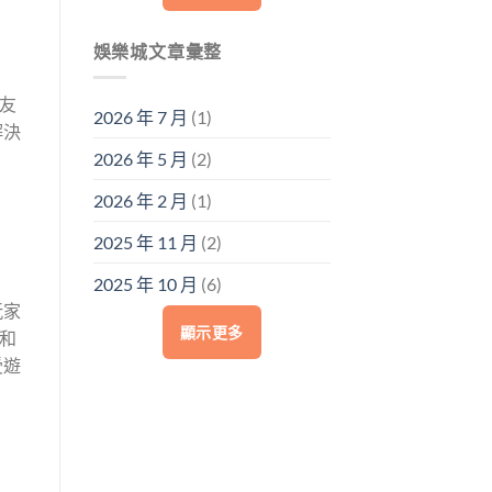
台灣娛樂城合法嗎？
(1)
娛樂城推薦Dcard
娛樂城文章彙整
台灣線上娛樂城首選
(2)
娛樂城推薦ptt
娛樂城詐騙
娛樂城
(186)
友
富遊娛樂城
2026 年 7 月
(1)
解決
娛樂城排行
(3)
富遊娛樂城dcard
2026 年 5 月
(2)
娛樂城推薦
(11)
富遊娛樂城會出金嗎
2026 年 2 月
(1)
娛樂城推薦dcard
(7)
富遊娛樂城詐騙
戰神賽特
2025 年 11 月
(2)
娛樂城詐騙
(6)
戰神賽特外掛
2025 年 10 月
(6)
玩家
娛樂城遊戲介紹
(30)
戰神賽特娛樂城
2025 年 9 月
(4)
顯示更多
和
富遊娛樂城
(26)
受遊
戰神賽特攻略
2025 年 8 月
(4)
戰神賽特 通博送8888
(1)
2025 年 7 月
(9)
戰神賽特攻略Dcard
戰神賽特娛樂城
(12)
2025 年 6 月
(6)
戰神賽特訊號
戰神賽特攻略ptt
(4)