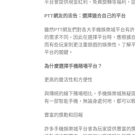
平台會提供現金紅利、免費旋轉等福利，
PTT網友的忠告：選擇適合自己的平台
雖然PTT網友們對各大手機娛樂城平台有
的需求不同，因此在選擇平台時，應根據
而有些玩家則更注重遊戲的娛樂性。了解
平台的關鍵。
為什麼選擇手機賭場平台？
更高的靈活性和方便性
與傳統的線下賭場相比，手機娛樂城無疑
有一部智能手機，無論身處何地，都可以
豐富的獎勳和回報
許多手機娛樂城平台會為玩家提供豐富的