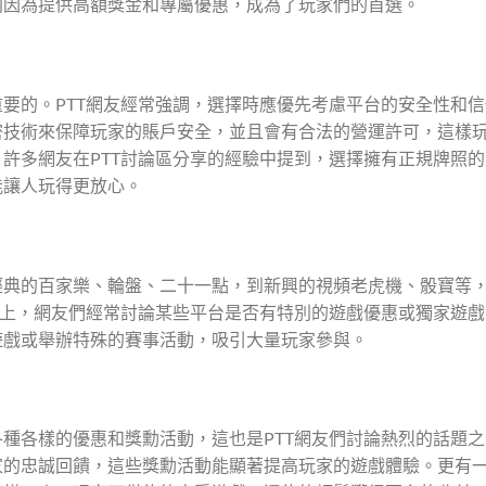
則因為提供高額獎金和專屬優惠，成為了玩家們的首選。
要的。PTT網友經常強調，選擇時應優先考慮平台的安全性和信
密技術來保障玩家的賬戶安全，並且會有合法的營運許可，這樣
許多網友在PTT討論區分享的經驗中提到，選擇擁有正規牌照的
能讓人玩得更放心。
經典的百家樂、輪盤、二十一點，到新興的視頻老虎機、骰寶等
T上，網友們經常討論某些平台是否有特別的遊戲優惠或獨家遊戲
遊戲或舉辦特殊的賽事活動，吸引大量玩家參與。
種各樣的優惠和獎勳活動，這也是PTT網友們討論熱烈的話題之
家的忠誠回饋，這些獎勳活動能顯著提高玩家的遊戲體驗。更有