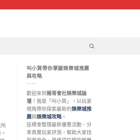
叫小賀帶你掌握娛樂城推薦
與攻略
歡迎來到
豬哥會社娛樂城論
壇
！我是「叫小賀」，以玩家
視角帶你探索最新的
娛樂城推
薦
與
娛樂城攻略
。
這裡會整理最新優惠活動、分
無所
享真實玩家評測，幫助大家找
驗。
到最安全、最值得信賴的娛樂