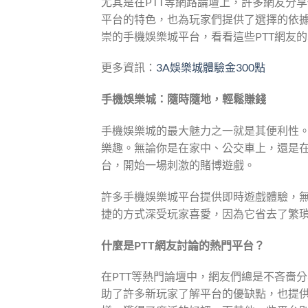
尤其是在PTT等網路論壇上，許多網友分
平台的特色，也為玩家們提供了選擇的依
崇的手機娛樂城平台，看看這些PTT網友
更多資訊：
3A娛樂城體驗金300點
手機娛樂城：隨時隨地，輕鬆賺錢
手機娛樂城的最大魅力之一就是其便利性
樂趣。無論你是在家中、公交車上，還是
台，開始一場刺激的賭博遊戲。
許多手機娛樂城平台提供即時遊戲體驗，
捷的方式深受玩家喜愛，因為它省去了繁
什麼是PTT網友討論的熱門平台？
在PTT等熱門論壇中，網友們總是不吝嗇
助了許多新玩家了解平台的優缺點，也提