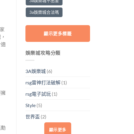
3a娛樂城不出金
路
。
進
懂
流
階
的
傳
3a娛樂城合法嗎
完
電
作
整
子
弊
ATG戰神賽特
ATG電子
教
獨
程
家
學〉
享
式
顯示更多標籤
KUBET
TU娛樂城
中
救
戲，
真
援
的
合適
金
能
世界盃
九州娛樂城
活
爆
娛樂城攻略分類
用
分？
九州娛樂城apk
術〉
玩
中
家
九州娛樂城會被抓嗎？
3A娛樂城
(6)
實
測
rsg雷神打法破解
(1)
報
九州娛樂城違法嗎？
告〉
中
要擁
rsg電子試玩
(1)
免費送娛樂城體驗金
Style
(5)
合法投注娛樂城
娛樂城
世界盃
(2)
娛樂城代理詐騙
獎勳
九州娛樂城
(20)
娛樂城推薦
顯示更多