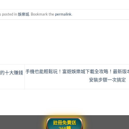
s posted in
娛樂城
. Bookmark the
permalink
.
手機也能輕鬆玩！富遊娛樂城下載全攻略！最新版
推的十大賺錢
安裝步驟一次搞定
註冊免費送
368轉