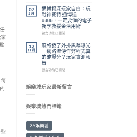
Android
指
〈2026
版
南
世
通博資深玩家自白：玩
07
本
｜
界
2 月
戰神賽特 通博送
安
世
盃
8888，一定要懂的電子
全
足
投
獨享救援金活用術
取
賠
注
任
得
率
全
在
留言功能已關閉
玩家
方
運
攻
〈通
式〉
彩
略
博
賭
麻將發了外掛黑幕曝光
12
中
＋
｜
資
11 月
｜網路流傳作弊程式真
運
運
深
的能爆分？玩家實測報
彩
彩
玩
告
世
世
家
足
界
自
在
留言功能已關閉
賠
盃
白：
〈麻
率
，每
＋
玩
將
變
足
戰
發
娛樂城玩家最新留言
內
動
球
神
了
邏
投
賽
外
輯
注
特
掛
娛樂城熱門標籤
一
策
通
黑
次
略
博
幕
看
解
送
曝
懂〉
析，
8888，
光
3A娛樂城
中
新
一
｜
一些
手
定
網
到
要