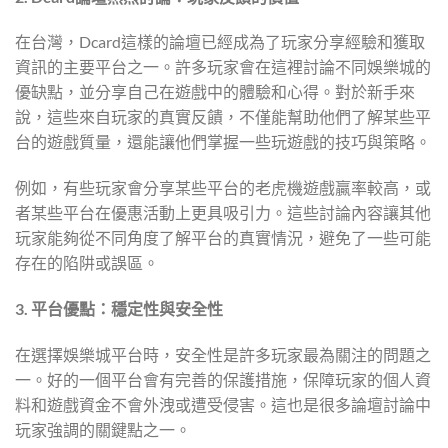
在台灣，Dcard這樣的論壇已經成為了玩家分享經驗和獲取
資訊的主要平台之一。許多玩家會在這裡討論不同娛樂城的
優缺點，並分享自己在遊戲中的體驗和心得。對於新手來
說，這些來自玩家的真實反饋，不僅能幫助他們了解某些平
台的遊戲質量，還能讓他們掌握一些玩遊戲的技巧與策略。
例如，有些玩家會分享某些平台的老虎機遊戲贏率較高，或
者某些平台在優惠活動上更具吸引力。這些討論內容讓其他
玩家能夠從不同角度了解平台的真實情況，避免了一些可能
存在的陷阱或誤區。
3. 平台優點：穩定性與安全性
在選擇娛樂城平台時，安全性是許多玩家最為關注的問題之
一。好的一個平台會有完善的保護措施，保障玩家的個人資
料和遊戲資金不會外洩或遭受侵害。這也是很多論壇討論中
玩家強調的關鍵點之一。