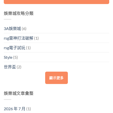
完
的
享
整
能
娛樂城代理詐騙
娛樂城推薦
娛樂城推薦Dcard
救
教
爆
援
娛樂城攻略分類
學〉
分？
金
中
娛樂城推薦ptt
娛樂城詐騙
富遊娛樂城
玩
活
家
用
富遊娛樂城dcard
富遊娛樂城會出金嗎
富遊娛樂城詐騙
3A娛樂城
(6)
實
術〉
測
中
rsg雷神打法破解
(1)
報
戰神賽特
戰神賽特外掛
戰神賽特娛樂城
告〉
中
rsg電子試玩
(1)
戰神賽特攻略
戰神賽特攻略Dcard
戰神賽特訊號
Style
(5)
手機娛樂城推薦
手機娛樂城推薦PTT
歐博娛樂
世界盃
(2)
玩娛樂城會收到傳票嗎？
真人遊戲
線上娛樂城
九州娛樂城
(20)
線上娛樂城換現金
線上娛樂城換現金 九州娛樂城官網
顯示更多
台灣娛樂城合法嗎？
(1)
線上賭場
老虎機
老虎機推薦
老虎機遊戲
娛樂城文章彙整
台灣線上娛樂城首選
(2)
雷神之鎚
雷神之鎚破解
體驗金
娛樂城
(186)
2026 年 7 月
(1)