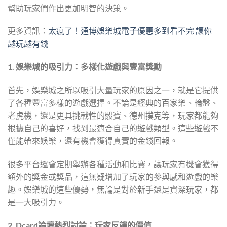
幫助玩家們作出更加明智的決策。
更多資訊：
太瘋了！通博娛樂城電子優惠多到看不完 讓你
越玩越有錢
1. 娛樂城的吸引力：多樣化遊戲與豐富獎勳
首先，娛樂城之所以吸引大量玩家的原因之一，就是它提供
了各種豐富多樣的遊戲選擇。不論是經典的百家樂、輪盤、
老虎機，還是更具挑戰性的骰寶、德州撲克等，玩家都能夠
根據自己的喜好，找到最適合自己的遊戲類型。這些遊戲不
僅能帶來娛樂，還有機會獲得真實的金錢回報。
很多平台還會定期舉辦各種活動和比賽，讓玩家有機會獲得
額外的獎金或獎品，這無疑增加了玩家的參與感和遊戲的樂
趣。娛樂城的這些優勢，無論是對於新手還是資深玩家，都
是一大吸引力。
2. Dcard論壇熱烈討論：玩家反饋的價值