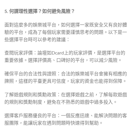
5. 何謂理性選擇？如何避免風險？
面對這麼多的娛樂城平台，如何選擇一家既安全又有良好體
驗的平台，成為了每個玩家需要謹慎思考的問題。以下是一
些選擇平台時可以參考的建議：
查閱玩家評價：論壇如Dcard上的玩家評價，是選擇平台的
重要依據。選擇評價高、口碑好的平台，可以減少風險。
確保平台的合法性與證照：合法的娛樂城平台會擁有相應的
牌照，這樣的平臺更具可信度，玩家的資金也能得到保障。
了解遊戲規則和獎勳政策：在選擇遊戲之前，了解每款遊戲
的規則和獎勳制度，避免在不熟悉的遊戲中過多投入。
選擇客戶服務優良的平台：一個反應迅速、能解決問題的客
服團隊，能讓玩家在遇到問題時快速得到幫助。