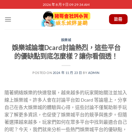
Skip
2026 年 8 月 9 日 09:29:35 AM
to
content
註冊
娛樂城
娛樂城論壇Dcard討論熱烈，這些平台
的優缺點到底怎麼樣？讓你看個透！
POSTED ON
2024 年 11 月 23 日
BY
ADMIN
隨著網絡娛樂的快速發展，越來越多的玩家開始關注並加入
線上娛樂城。許多人會在討論平台如 Dcard 等論壇上，分享
自己在各大娛樂城的體驗與心得，這些討論不僅幫助新手玩
家了解更多資訊，也促使了娛樂城平台的競爭與進步。但隨
著選擇越來越多，玩家們如何在眾多平台中找到最適合自己
的呢？今天，我們就來分析一些熱門娛樂城平台的優缺點，