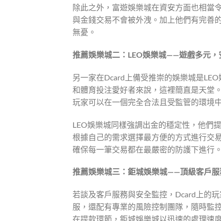
除此之外，富遊娛樂城在資安方面也相當令
與金錢交易不會被外洩。加上他們有完善
無憂。
推薦娛樂城二：LEO娛樂城——遊戲多元，
另一家在Dcard上備受推崇的娛樂城是L
和體育投注愛好者來說，這裡簡直是天堂。
玩家可以在一個完全合法且受監管的環境
LEO娛樂城同樣強調出金的穩定性，他們
根據自己的需求選擇最方便的方式進行交易
確保每一筆交易都在最嚴密的防護下進行
推薦娛樂城三：鉅城娛樂城——頂級客戶服
若談及客戶服務與安全監控，Dcard上的
服，還配有專業的風險控制團隊，隨時監
在提款環節，鉅城娛樂城以迅速的處理速