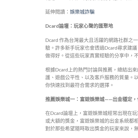
延伸閱讀：
娛樂城詐騙
Dcard論壇：玩家心聲的匯聚地
Dcard 作為台灣最大且活躍的網路社群
驗。許多新手玩家也會透過Dcard尋求
做得好。從這些玩家真實經驗的分享中，
根據Dcard上的熱門討論與推薦，總結
護、遊戲公平性、以及客戶服務的質量。
你快速找到最符合需求的選擇。
推薦娛樂城一：富遊娛樂城——出金穩定，
在Dcard論壇上，富遊娛樂城經常出現
或大額的獎金，富遊娛樂城的出金系統都
對於那些希望隨時取出獎金的玩家來說，