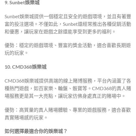
9. Sunbet娛樂城
Sunbet娛樂城提供一個穩定且安全的遊戲環境，並且有著豐
富的投注選項。不僅如此，Sunbet還經常推出各種促銷活動
和優惠，讓玩家在遊戲之餘還能享受到更多的福利。
優勢：穩定的遊戲環境、豐富的獎金活動，適合喜歡長期遊
玩的玩家。
10. CMD368娛樂城
CMD368娛樂城提供高端的線上賭博服務，平台內涵蓋了各
種熱門遊戲，如百家樂、輪盤、骰寶等。CMD368的真人賭
場服務更是其一大亮點，讓玩家仿佛身處真正的賭場中。
優勢：高質量的真人賭場體驗、專業的遊戲服務，適合喜歡
真實賭場感的玩家。
如何選擇最適合你的娛樂城？