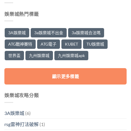
界
彩
中
外
戰
盃
世
掛
神
＋
足
娛樂城熱門標籤
黑
賽
足
賠
幕
特
球
率
曝
通
投
變
光
博
注
動
3A娛樂城
3a娛樂城不出金
3a娛樂城合法嗎
｜
送
策
邏
網
8888，
略
輯
ATG戰神賽特
ATG電子
KUBET
TU娛樂城
路
一
解
一
流
定
析，
次
傳
要
世界盃
九州娛樂城
九州娛樂城apk
新
看
作
懂
手
懂〉
弊
的
到
中
九州娛樂城會被抓嗎？
九州娛樂城違法嗎？
程
電
進
式
子
階
顯示更多標籤
免費送娛樂城體驗金
合法投注娛樂城
娛樂城
真
獨
完
的
享
整
能
娛樂城代理詐騙
娛樂城推薦
娛樂城推薦Dcard
救
教
爆
援
娛樂城攻略分類
學〉
分？
金
中
娛樂城推薦ptt
娛樂城詐騙
富遊娛樂城
玩
活
家
用
富遊娛樂城dcard
富遊娛樂城會出金嗎
富遊娛樂城詐騙
3A娛樂城
(6)
實
術〉
測
中
rsg雷神打法破解
(1)
報
戰神賽特
戰神賽特外掛
戰神賽特娛樂城
告〉