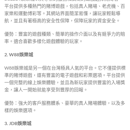
平台提供多種熱門的賭博遊戲，包括真人賭場、老虎機、百
家樂和運動博彩等。其網站界面簡潔易懂，讓玩家輕鬆導
航，並且有著極高的安全性保障，保障玩家的資金安全。
優勢：豐富的遊戲種類、簡單的操作介面以及有競爭力的賠
率。適合喜歡多樣化遊戲體驗的玩家。
2. W88娛樂城
W88娛樂城是另一個在台灣極具人氣的平台。它不僅提供標
準的賭博遊戲，還有豐富的電子遊戲和彩票選項。平台提供
一個完整的線上娛樂體驗，並且為新玩家提供豐富的入場獎
金，讓人一開始就能享受到豐厚的回報。
優勢：強大的客戶服務體系、豪華的真人賭場體驗，以及多
樣的娛樂選項。
3. JDB娛樂城