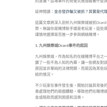
的波瀾。這場事件的背後究竟隱藏著什麼
延伸閱讀：
金合發詐騙又被抓？其實是代
這篇文章將深入剖析九州娛樂城被抓Dca
弊。無論你是賭博新手還是老玩家，這些
謹慎地選擇是否進一步參與網絡賭博。
1. 九州娛樂城Dcard事件的起因
九州娛樂城，作為知名的在線賭博平台之一
露了一些不為人知的內幕，讓一些網友對該
原因並非單純的法律問題，而是因為某些
結的情況。
不少玩家在事件發生後，開始討論其背後
善處理他們的遊戲體驗，導致他們在賭博
金或賠款而感到困惑和沮喪。