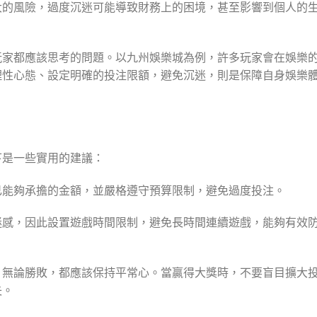
大的風險，過度沉迷可能導致財務上的困境，甚至影響到個人的
玩家都應該思考的問題。以九州娛樂城為例，許多玩家會在娛樂
理性心態、設定明確的投注限額，避免沉迷，則是保障自身娛樂
下是一些實用的建議：
己能夠承擔的金額，並嚴格遵守預算限制，避免過度投注。
迷感，因此設置遊戲時間限制，避免長時間連續遊戲，能夠有效
，無論勝敗，都應該保持平常心。當贏得大獎時，不要盲目擴大
失。