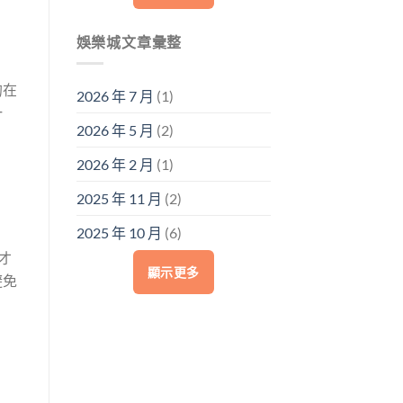
台灣娛樂城合法嗎？
(1)
娛樂城推薦Dcard
娛樂城文章彙整
台灣線上娛樂城首選
(2)
娛樂城推薦ptt
娛樂城詐騙
娛樂城
(186)
的在
富遊娛樂城
2026 年 7 月
(1)
一
娛樂城排行
(3)
富遊娛樂城dcard
2026 年 5 月
(2)
娛樂城推薦
(11)
富遊娛樂城會出金嗎
2026 年 2 月
(1)
娛樂城推薦dcard
(7)
富遊娛樂城詐騙
戰神賽特
2025 年 11 月
(2)
娛樂城詐騙
(6)
戰神賽特外掛
2025 年 10 月
(6)
娛樂城遊戲介紹
(30)
才
戰神賽特娛樂城
2025 年 9 月
(4)
顯示更多
避免
富遊娛樂城
(26)
戰神賽特攻略
2025 年 8 月
(4)
戰神賽特 通博送8888
(1)
2025 年 7 月
(9)
戰神賽特攻略Dcard
戰神賽特娛樂城
(12)
2025 年 6 月
(6)
戰神賽特訊號
戰神賽特攻略ptt
(4)