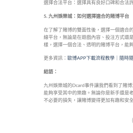
選擇合法平台：選擇具有良好口碑和合法
5. 九州娛樂城：如何選擇適合的賭博平台
在了解了賭博的雙面性後，選擇一個適合
線平台，無論是在遊戲內容、投注方式還
樣，選擇一個合法、透明的賭博平台，能
更多資訊：
歐博APP下載流程教學｜隨時
結語：
九州娛樂城的Dcard事件讓我們看到了
能夠享受其中的樂趣。無論你是新手還是
不必要的損失，讓賭博變得更加有趣和安