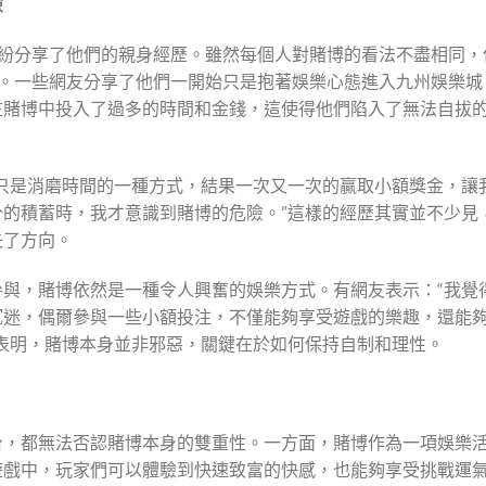
險
友紛紛分享了他們的親身經歷。雖然每個人對賭博的看法不盡相同，
險。一些網友分享了他們一開始只是抱著娛樂心態進入九州娛樂城
在賭博中投入了過多的時間和金錢，這使得他們陷入了無法自拔
只是消磨時間的一種方式，結果一次又一次的贏取小額獎金，讓
的積蓄時，我才意識到賭博的危險。”這樣的經歷其實並不少見
失了方向。
與，賭博依然是一種令人興奮的娛樂方式。有網友表示：“我覺
沉迷，偶爾參與一些小額投注，不僅能夠享受遊戲的樂趣，還能
表明，賭博本身並非邪惡，關鍵在於如何保持自制和理性。
台，都無法否認賭博本身的雙重性。一方面，賭博作為一項娛樂
遊戲中，玩家們可以體驗到快速致富的快感，也能夠享受挑戰運