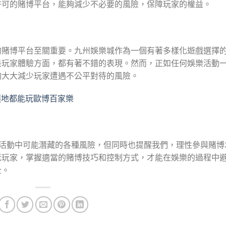
許可的賭博平台，能夠減少不必要的風險，保障玩家的權益。
的賭博平台至關重要。九州娛樂城作為一個有著多樣化遊戲選擇
是玩家體驗方面，都有著不錯的表現。然而，正如任何娛樂活動
夠大大減少玩家遭遇不公平對待的風險。
隨地都能玩歐博百家樂
賭博活動中可能潛藏的各種風險，但同時也提醒我們，理性參與賭博
老玩家，掌握適當的賭博技巧和控制方式，才能在娛樂的過程中
全。