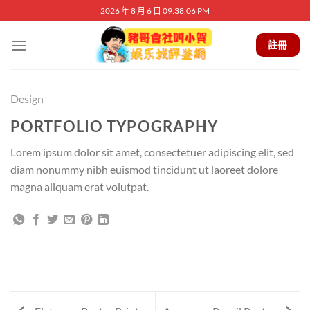
Skip
2026 年 8 月 6 日 09:38:06 PM
to
content
註冊
Design
PORTFOLIO TYPOGRAPHY
Lorem ipsum dolor sit amet, consectetuer adipiscing elit, sed
diam nonummy nibh euismod tincidunt ut laoreet dolore
magna aliquam erat volutpat.